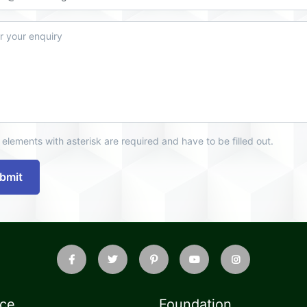
 elements with asterisk are required and have to be filled out.
bmit
ice
Foundation