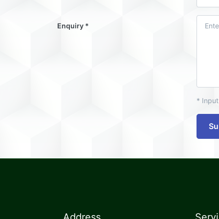
Enquiry
* Input
Su
Address
Serv