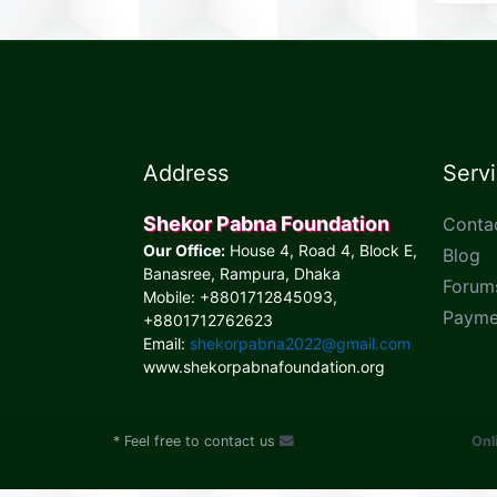
Address
Serv
Shekor Pabna Foundation
Conta
Our Office:
House 4, Road 4, Block E,
Blog
Banasree, Rampura, Dhaka
Forum
Mobile: +8801712845093,
Payme
+8801712762623
Email:
shekorpabna2022@gmail.com
www.shekorpabnafoundation.org
* Feel free to contact us
Onl