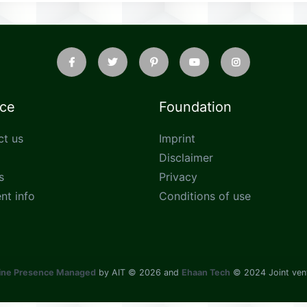
ice
Foundation
ct us
Imprint
Disclaimer
s
Privacy
nt info
Conditions of use
ine Presence Managed
by AIT © 2026 and
Ehaan Tech
© 2024 Joint ven