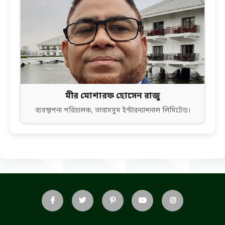
মীর মোশারফ হোসেন রাজু
ব্যবস্থাপনা পরিচালক, তাবাসসুম ইন্টারন্যাশনাল লিমিটেড।